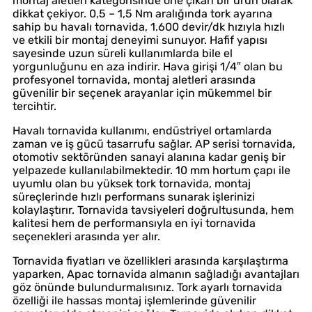
montaj aletleri kategorisinde öne çıkan bir ürün olarak
dikkat çekiyor. 0,5 – 1,5 Nm aralığında tork ayarına
sahip bu havalı tornavida, 1.600 devir/dk hızıyla hızlı
ve etkili bir montaj deneyimi sunuyor. Hafif yapısı
sayesinde uzun süreli kullanımlarda bile el
yorgunluğunu en aza indirir. Hava girişi 1/4″ olan bu
profesyonel tornavida, montaj aletleri arasında
güvenilir bir seçenek arayanlar için mükemmel bir
tercihtir.
Havalı tornavida kullanımı, endüstriyel ortamlarda
zaman ve iş gücü tasarrufu sağlar. AP serisi tornavida,
otomotiv sektöründen sanayi alanına kadar geniş bir
yelpazede kullanılabilmektedir. 10 mm hortum çapı ile
uyumlu olan bu yüksek tork tornavida, montaj
süreçlerinde hızlı performans sunarak işlerinizi
kolaylaştırır. Tornavida tavsiyeleri doğrultusunda, hem
kalitesi hem de performansıyla en iyi tornavida
seçenekleri arasında yer alır.
Tornavida fiyatları ve özellikleri arasında karşılaştırma
yaparken, Apac tornavida almanın sağladığı avantajları
göz önünde bulundurmalısınız. Tork ayarlı tornavida
özelliği ile hassas montaj işlemlerinde güvenilir