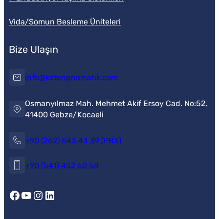
Vida/Somun Besleme Üniteleri
Bize Ulaşın
info@ketenpnomatik.com
Osmanyılmaz Mah. Mehmet Akif Ersoy Cad. No:52,
41400 Gebze/Kocaeli
+90 (262) 643 43 39 (PBX)
Müşteri Temsilcisi
+90 (541) 452 60 58
Facebook
YouTube
Instagram
LinkedIn