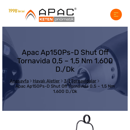
Apac Ap150Ps-D Shut Off
Tornavida 0,5 – 1,5 Nm 1.600
D./Dk
Anasayfa
Havalı Aletler
3-1 Tornavidalar
Apac Ap150Ps-D Shut Off Tornavida 0,5 – 1,5 Nm
1.600 D./Dk