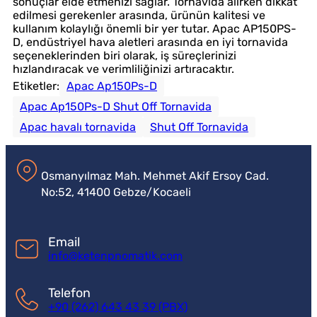
sonuçlar elde etmenizi sağlar. Tornavida alırken dikkat
edilmesi gerekenler arasında, ürünün kalitesi ve
kullanım kolaylığı önemli bir yer tutar. Apac AP150PS-
D, endüstriyel hava aletleri arasında en iyi tornavida
seçeneklerinden biri olarak, iş süreçlerinizi
hızlandıracak ve verimliliğinizi artıracaktır.
Etiketler:
Apac Ap150Ps-D
Apac Ap150Ps-D Shut Off Tornavida
Apac havalı tornavida
Shut Off Tornavida
Osmanyılmaz Mah. Mehmet Akif Ersoy Cad.
No:52, 41400 Gebze/Kocaeli
Email
info@ketenpnomatik.com
Telefon
+90 (262) 643 43 39 (PBX)