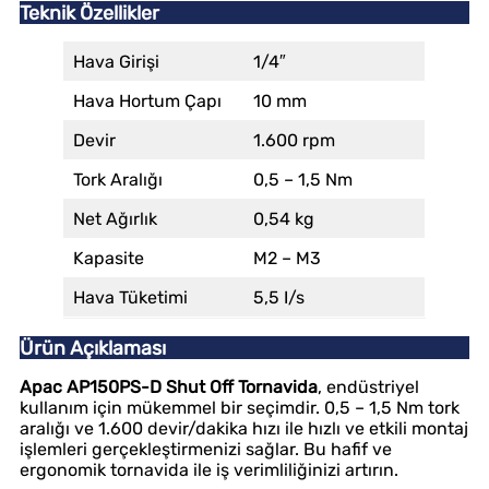
Teknik Özellikler
Hava Girişi
1/4″
Hava Hortum Çapı
10 mm
Devir
1.600 rpm
Tork Aralığı
0,5 – 1,5 Nm
Net Ağırlık
0,54 kg
Kapasite
M2 – M3
Hava Tüketimi
5,5 I/s
Ürün Açıklaması
Apac AP150PS-D Shut Off Tornavida
, endüstriyel
kullanım için mükemmel bir seçimdir. 0,5 – 1,5 Nm tork
aralığı ve 1.600 devir/dakika hızı ile hızlı ve etkili montaj
işlemleri gerçekleştirmenizi sağlar. Bu hafif ve
ergonomik tornavida ile iş verimliliğinizi artırın.