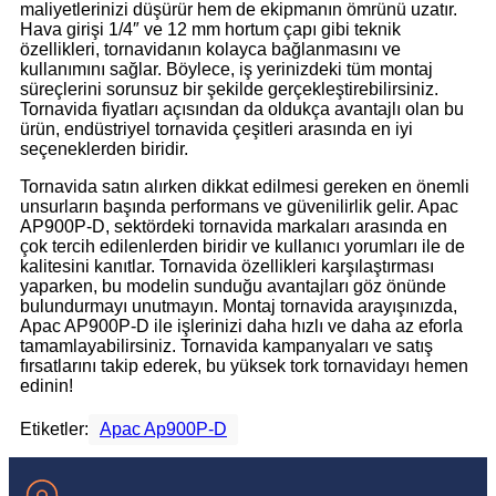
maliyetlerinizi düşürür hem de ekipmanın ömrünü uzatır.
Hava girişi 1/4″ ve 12 mm hortum çapı gibi teknik
özellikleri, tornavidanın kolayca bağlanmasını ve
kullanımını sağlar. Böylece, iş yerinizdeki tüm montaj
süreçlerini sorunsuz bir şekilde gerçekleştirebilirsiniz.
Tornavida fiyatları açısından da oldukça avantajlı olan bu
ürün, endüstriyel tornavida çeşitleri arasında en iyi
seçeneklerden biridir.
Tornavida satın alırken dikkat edilmesi gereken en önemli
unsurların başında performans ve güvenilirlik gelir. Apac
AP900P-D, sektördeki tornavida markaları arasında en
çok tercih edilenlerden biridir ve kullanıcı yorumları ile de
kalitesini kanıtlar. Tornavida özellikleri karşılaştırması
yaparken, bu modelin sunduğu avantajları göz önünde
bulundurmayı unutmayın. Montaj tornavida arayışınızda,
Apac AP900P-D ile işlerinizi daha hızlı ve daha az eforla
tamamlayabilirsiniz. Tornavida kampanyaları ve satış
fırsatlarını takip ederek, bu yüksek tork tornavidayı hemen
edinin!
Etiketler:
Apac Ap900P-D