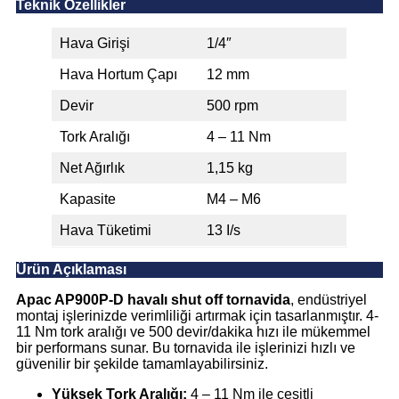
Teknik Özellikler
Hava Girişi
1/4″
Hava Hortum Çapı
12 mm
Devir
500 rpm
Tork Aralığı
4 – 11 Nm
Net Ağırlık
1,15 kg
Kapasite
M4 – M6
Hava Tüketimi
13 I/s
Ürün Açıklaması
Apac AP900P-D havalı shut off tornavida
, endüstriyel
montaj işlerinizde verimliliği artırmak için tasarlanmıştır. 4-
11 Nm tork aralığı ve 500 devir/dakika hızı ile mükemmel
bir performans sunar. Bu tornavida ile işlerinizi hızlı ve
güvenilir bir şekilde tamamlayabilirsiniz.
Yüksek Tork Aralığı:
4 – 11 Nm ile çeşitli