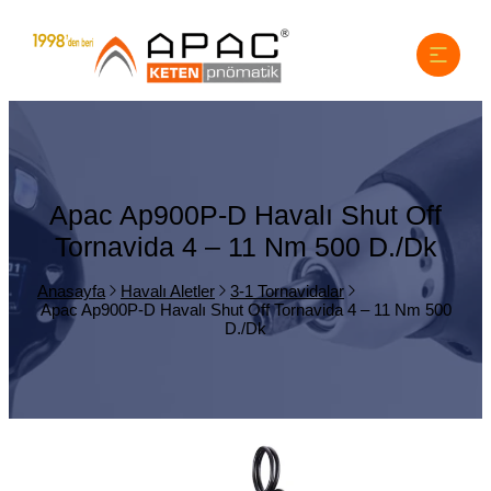
Apac Ap900P-D Havalı Shut Off
Tornavida 4 – 11 Nm 500 D./Dk
Anasayfa
Havalı Aletler
3-1 Tornavidalar
Apac Ap900P-D Havalı Shut Off Tornavida 4 – 11 Nm 500
D./Dk