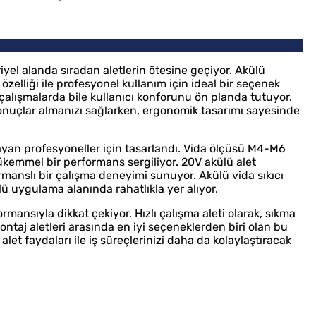
el alanda sıradan aletlerin ötesine geçiyor. Akülü
özelliği ile profesyonel kullanım için ideal bir seçenek
i çalışmalarda bile kullanıcı konforunu ön planda tutuyor.
sonuçlar almanızı sağlarken, ergonomik tasarımı sayesinde
 arayan profesyoneller için tasarlandı. Vida ölçüsü M4-M6
mükemmel bir performans sergiliyor. 20V akülü alet
rmanslı bir çalışma deneyimi sunuyor. Akülü vida sıkıcı
lü uygulama alanında rahatlıkla yer alıyor.
mansıyla dikkat çekiyor. Hızlı çalışma aleti olarak, sıkma
montaj aletleri arasında en iyi seçeneklerden biri olan bu
alet faydaları ile iş süreçlerinizi daha da kolaylaştıracak