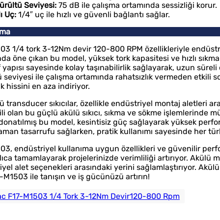
rültü Seviyesi:
75 dB ile çalışma ortamında sessizliği korur.
ı Uç:
1/4″ uç ile hızlı ve güvenli bağlantı sağlar.
ama
3 1/4 tork 3-12Nm devir 120-800 RPM özellikleriyle endüstriy
ında öne çıkan bu model, yüksek tork kapasitesi ve hızlı sıkma 
 yapısı sayesinde kolay taşınabilirlik sağlayarak, uzun sürel
 seviyesi ile çalışma ortamında rahatsızlık vermeden etkili 
 hissini en aza indiriyor.
lü transducer sıkıcılar, özellikle endüstriyel montaj aletleri
kili olan bu güçlü akülü sıkıcı, sıkma ve sökme işlemlerinde 
e donatılmış bu model, kesintisiz güç sağlayarak yüksek perfo
zaman tasarrufu sağlarken, pratik kullanımı sayesinde her tür
, endüstriyel kullanıma uygun özellikleri ve güvenilir perfor
zlıca tamamlayarak projelerinizde verimliliği artırıyor. Akülü 
yel alet seçenekleri arasındaki yerini sağlamlaştırıyor. Akülü 
-M1503 ile tanışın ve iş gücünüzü artırın!
c F17-M1503 1/4 Tork 3-12Nm Devir120-800 Rpm