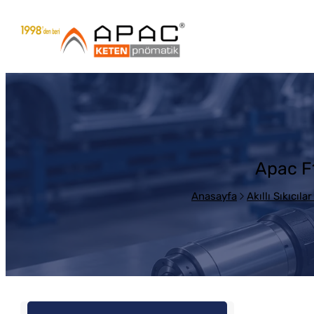
Apac F
Anasayfa
Akıllı Sıkıcıla