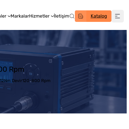
ler
Markalar
Hizmetler
İletişim
Katalog
800 Rpm
3-12Nm Devir120-800 Rpm