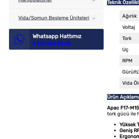
Teknik Özellik
Ağırlık
Vida/Somun Besleme Üniteleri
Voltaj
Whatsapp Hattımız
Tork
0 541 452 60 58
Uç
RPM
Gürült
Vida Ö
Ürün Açıklam
Apac F17-M150
tork gücü ile 
Yüksek T
Geniş RP
Ergonom