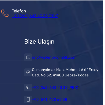
Telefon
+90 (262) 643 43 39 (PBX)
Bize Ulaşın
info@ketenpnomatik.com
Osmanyılmaz Mah. Mehmet Akif Ersoy
Cad. No:52, 41400 Gebze/Kocaeli
+90 (262) 643 43 39 (PBX)
+90 (541) 452 60 58