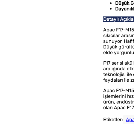
Düşük Gü
Dayanıkl
Detaylı Açıkl
Apac F17-M150
sıkıcılar aras
sunuyor. Hafif
Düşük gürültü
elde yorgunluk
F17 serisi akü
aralığında et
teknolojisi il
faydaları ile 
Apac F17-M1503
işlemlerini hı
ürün, endüstri
olan Apac F17
Etiketler:
Apa