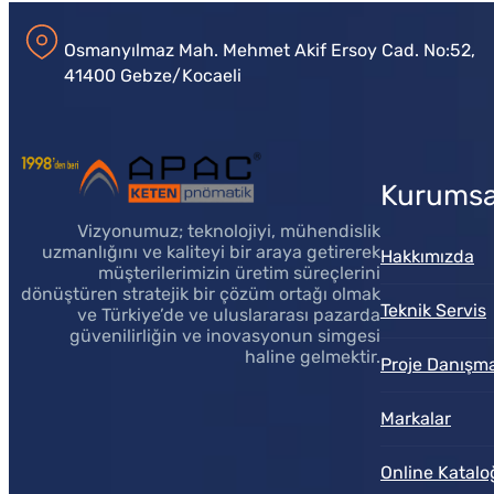
Osmanyılmaz Mah. Mehmet Akif Ersoy Cad. No:52,
41400 Gebze/Kocaeli
Kurumsa
Vizyonumuz; teknolojiyi, mühendislik
uzmanlığını ve kaliteyi bir araya getirerek
Hakkımızda
müşterilerimizin üretim süreçlerini
dönüştüren stratejik bir çözüm ortağı olmak
Teknik Servis
ve Türkiye’de ve uluslararası pazarda
güvenilirliğin ve inovasyonun simgesi
haline gelmektir.
Proje Danışma
Markalar
Online Katalo
Müşteri Temsilcisi