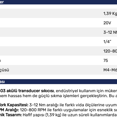
ler
1,39 K
20V
3-12 
1/4″
120-8
ü
75
lçüsü
M4-M
ası
3 akülü transducer sıkıcısı
, endüstriyel kullanım için mük
hem hassas hem de güçlü sıkma işlemleri gerçekleştirin. Bu ale
ork Kapasitesi:
3-12 Nm aralığı ile farklı vida ölçülerine uyum
M Aralığı:
120-800 RPM ile farklı uygulamalar için esneklik s
ik Tasarım:
Hafif yapısı (1,39 kg) ile uzun süreli kullanımlarda