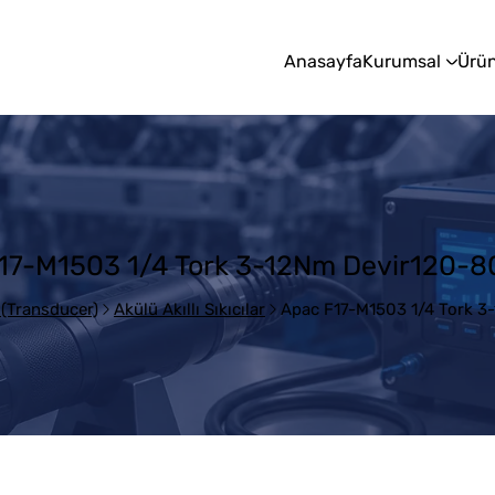
Anasayfa
Kurumsal
Ürün
17-M1503 1/4 Tork 3-12Nm Devir120-
r (Transducer)
Akülü Akıllı Sıkıcılar
Apac F17-M1503 1/4 Tork 