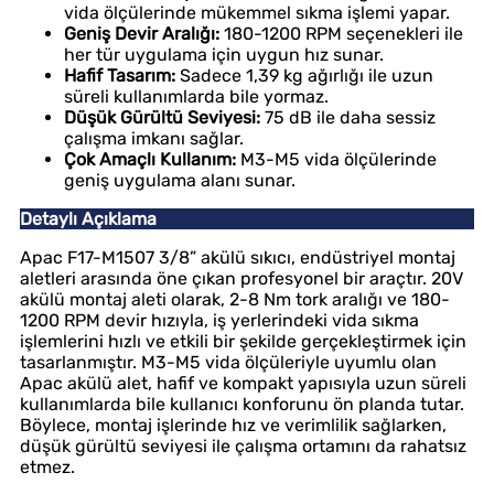
vida ölçülerinde mükemmel sıkma işlemi yapar.
Geniş Devir Aralığı:
180-1200 RPM seçenekleri ile
her tür uygulama için uygun hız sunar.
Hafif Tasarım:
Sadece 1,39 kg ağırlığı ile uzun
süreli kullanımlarda bile yormaz.
Düşük Gürültü Seviyesi:
75 dB ile daha sessiz
çalışma imkanı sağlar.
Çok Amaçlı Kullanım:
M3-M5 vida ölçülerinde
geniş uygulama alanı sunar.
Detaylı Açıklama
Apac F17-M1507 3/8” akülü sıkıcı, endüstriyel montaj
aletleri arasında öne çıkan profesyonel bir araçtır. 20V
akülü montaj aleti olarak, 2-8 Nm tork aralığı ve 180-
1200 RPM devir hızıyla, iş yerlerindeki vida sıkma
işlemlerini hızlı ve etkili bir şekilde gerçekleştirmek için
tasarlanmıştır. M3-M5 vida ölçüleriyle uyumlu olan
Apac akülü alet, hafif ve kompakt yapısıyla uzun süreli
kullanımlarda bile kullanıcı konforunu ön planda tutar.
Böylece, montaj işlerinde hız ve verimlilik sağlarken,
düşük gürültü seviyesi ile çalışma ortamını da rahatsız
etmez.