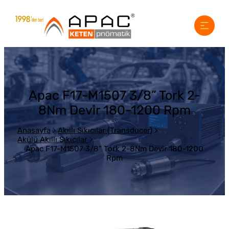
Apac F17-M1507 3/8” Tork 2-
8Nm Devir 180-1200 Rpm
Anasayfa
Akıllı Sıkıcılar (Transducer)
Akülü Akıllı Sıkıcılar
Apac F17-M1507 3/8” Tork 2-8Nm Devir 180-1200
Rpm