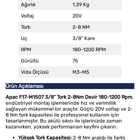
Ağırlık
1,39 Kg
Voltaj
20V
Tork
2-8 NM
Uç
3/8″ Kare
RPM
180-1200 RPM
Gürültü
75
Vida Ölçüsü
M3-M5
Ürün Açıklaması
Apac F17-M1507 3/8” Tork 2-8Nm Devir 180-1200 Rpm
,
endüstriyel montaj işlemlerinde hız ve verimlilik
sağlayan mükemmel bir araçtır. Güçlü 20V voltajı ve 2-
8 Nm tork kapasitesi ile profesyonel kullanım için
tasarlanmıştır. Bu akülü sıkıcı ile işlerinizde zaman
kazanırken, yüksek performansın keyfini çıkarın.
Yüksek Tork Kapasitesi:
2-8 Nm aralığı ile farklı