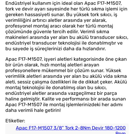
Endüstriyel kullanım için ideal olan Apac F17-M1507,
tork ve devir ayarı sayesinde her türlü sıkma işlemi için
gereken hassasiyeti sunar. Bu yüksek tork sıkıcı, iş
verimliliğini artırıcı aletler arasında yer alarak,
profesyonel montaj aracı olarak her türlü montaj
çözümünde güvenle tercih edilir. Verimli sıkma
makineleri arasında yer alan bu akülü transducer sıkıcı,
endüstriyel transducer teknolojisi ile donatılmıştır ve
bu sayede iş süreçlerinizi daha da hızlandırır.
Apac F17-M1507, işyeri aletleri kategorisinde öne çıkan
bir ürün olarak, hızlı montaj aletleri arayan
profesyonellere mükemmel bir çözüm sunar. Yüksek
verimlilik aletleri arasında yer alan bu akülü vida sıkma
aleti, sessiz çalışma özellikleri ile de dikkat çeker. Akülü
montaj teknolojisi ile donatılmış olan bu sıkıcı,
endüstriyel aletler arasında vazgeçilmez bir parça
haline gelmiştir. Kalite ve performansı bir arada sunan
Apac F17-M1507 ile montaj işlemlerinizdeki her adımı
daha verimli hale getirin!
Etiketler:
Apac F17-M1507 3/8” Tork 2-8Nm Devir 180-1200
Rpm