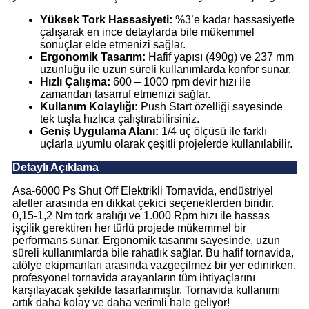
Yüksek Tork Hassasiyeti:
%3’e kadar hassasiyetle
çalışarak en ince detaylarda bile mükemmel
sonuçlar elde etmenizi sağlar.
Ergonomik Tasarım:
Hafif yapısı (490g) ve 237 mm
uzunluğu ile uzun süreli kullanımlarda konfor sunar.
Hızlı Çalışma:
600 – 1000 rpm devir hızı ile
zamandan tasarruf etmenizi sağlar.
Kullanım Kolaylığı:
Push Start özelliği sayesinde
tek tuşla hızlıca çalıştırabilirsiniz.
Geniş Uygulama Alanı:
1/4 uç ölçüsü ile farklı
uçlarla uyumlu olarak çeşitli projelerde kullanılabilir.
Detaylı Açıklama
Asa-6000 Ps Shut Off Elektrikli Tornavida, endüstriyel
aletler arasında en dikkat çekici seçeneklerden biridir.
0,15-1,2 Nm tork aralığı ve 1.000 Rpm hızı ile hassas
işçilik gerektiren her türlü projede mükemmel bir
performans sunar. Ergonomik tasarımı sayesinde, uzun
süreli kullanımlarda bile rahatlık sağlar. Bu hafif tornavida,
atölye ekipmanları arasında vazgeçilmez bir yer edinirken,
profesyonel tornavida arayanların tüm ihtiyaçlarını
karşılayacak şekilde tasarlanmıştır. Tornavida kullanımı
artık daha kolay ve daha verimli hale geliyor!