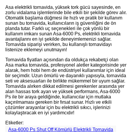
Asa elektrikli tornavida, yüksek tork gücü sayesinde, en
zorlu vidalama işlemlerinde bile etkili bir şekilde görev alır.
Otomatik başlama düğmesi ile hızlı ve pratik bir kullanım
sunan bu tornavida, kullanıcıların iş güvenliğini de ön
planda tutar. Farklı uç seçenekleri ile çok yönlü bir
kullanım imkanı sunan Asa-6000 Ps, elektrikli tornavida
avantajlarını en iyi şekilde deneyimlemenizi sağlar.
Tornavida siparişi verirken, bu kullanışlı tornavidayı
listenize eklemeyi unutmayın!
Tornavida fiyatları açısından da oldukça rekabetçi olan
Asa marka tornavida, profesyonel aletler kategorisinde yer
alarak, hem hobi hem de endüstriyel kullanımlar için ideal
bir seçimdir. Uzun ömürlü ve dayanıklı yapısıyla, tornavida
seti ve aksesuarları ile birlikte mükemmel bir uyum sağlar.
Tornavida alırken dikkat edilmesi gerekenler arasında yer
alan hassas tork ayarı ve yüksek performans, Asa-6000
Ps ile bir araya geldiğinde, kullanıcılar için mutlaka
kaçırılmaması gereken bir fırsat sunar. Hızlı ve etkili
çözümler arayanlar için bu elektrikli sıkıcı, işlerinizi
kolaylaştıracak en iyi yardımcıdır!
Etiketler:
Asa-6000 Ps Shut Off Kömürlü Elektrikli Tornavida