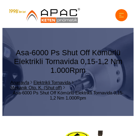
Asa-6000 Ps Shut Off Kömürlü
Elektrikli Tornavida 0,15-1,2 Nm
1.000Rpm
Anasayfa
Elektrikli Tornavida
Mekanik Oto. K. (Shut off)
Asa-6000 Ps Shut Off Kömürlü Elektrikli Tornavida 0,15-
1,2 Nm 1.000Rpm