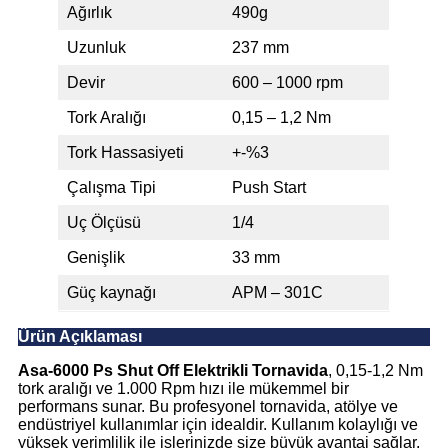
Ağırlık
490g
Uzunluk
237 mm
Devir
600 – 1000 rpm
Tork Aralığı
0,15 – 1,2 Nm
Tork Hassasiyeti
+-%3
Çalışma Tipi
Push Start
Uç Ölçüsü
1/4
Genişlik
33 mm
Güç kaynağı
APM – 301C
Ürün Açıklaması
Asa-6000 Ps Shut Off Elektrikli Tornavida
, 0,15-1,2 Nm
tork aralığı ve 1.000 Rpm hızı ile mükemmel bir
performans sunar. Bu profesyonel tornavida, atölye ve
endüstriyel kullanımlar için idealdir. Kullanım kolaylığı ve
yüksek verimlilik ile işlerinizde size büyük avantaj sağlar.