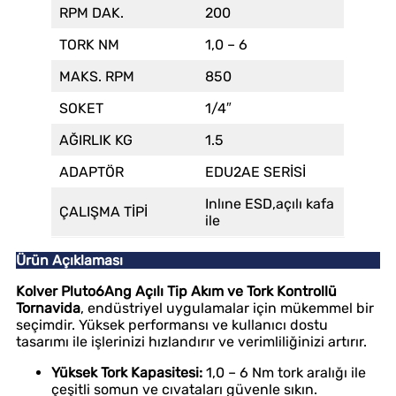
RPM DAK.
200
TORK NM
1,0 – 6
MAKS. RPM
850
SOKET
1/4″
AĞIRLIK KG
1.5
ADAPTÖR
EDU2AE SERİSİ
Inlıne ESD,açılı kafa
ÇALIŞMA TİPİ
ile
Ürün Açıklaması
Kolver Pluto6Ang Açılı Tip Akım ve Tork Kontrollü
Tornavida
, endüstriyel uygulamalar için mükemmel bir
seçimdir. Yüksek performansı ve kullanıcı dostu
tasarımı ile işlerinizi hızlandırır ve verimliliğinizi artırır.
Yüksek Tork Kapasitesi:
1,0 – 6 Nm tork aralığı ile
çeşitli somun ve cıvataları güvenle sıkın.