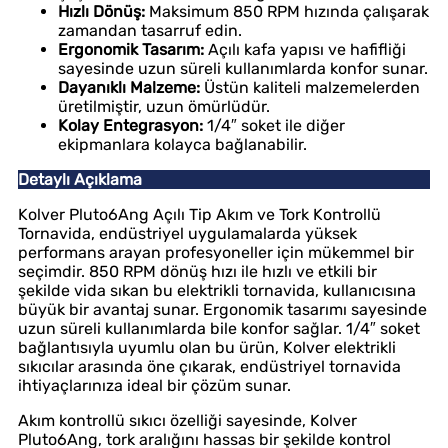
Hızlı Dönüş:
Maksimum 850 RPM hızında çalışarak
zamandan tasarruf edin.
Ergonomik Tasarım:
Açılı kafa yapısı ve hafifliği
sayesinde uzun süreli kullanımlarda konfor sunar.
Dayanıklı Malzeme:
Üstün kaliteli malzemelerden
üretilmiştir, uzun ömürlüdür.
Kolay Entegrasyon:
1/4″ soket ile diğer
ekipmanlara kolayca bağlanabilir.
Detaylı Açıklama
Kolver Pluto6Ang Açılı Tip Akım ve Tork Kontrollü
Tornavida, endüstriyel uygulamalarda yüksek
performans arayan profesyoneller için mükemmel bir
seçimdir. 850 RPM dönüş hızı ile hızlı ve etkili bir
şekilde vida sıkan bu elektrikli tornavida, kullanıcısına
büyük bir avantaj sunar. Ergonomik tasarımı sayesinde
uzun süreli kullanımlarda bile konfor sağlar. 1/4″ soket
bağlantısıyla uyumlu olan bu ürün, Kolver elektrikli
sıkıcılar arasında öne çıkarak, endüstriyel tornavida
ihtiyaçlarınıza ideal bir çözüm sunar.
Akım kontrollü sıkıcı özelliği sayesinde, Kolver
Pluto6Ang, tork aralığını hassas bir şekilde kontrol