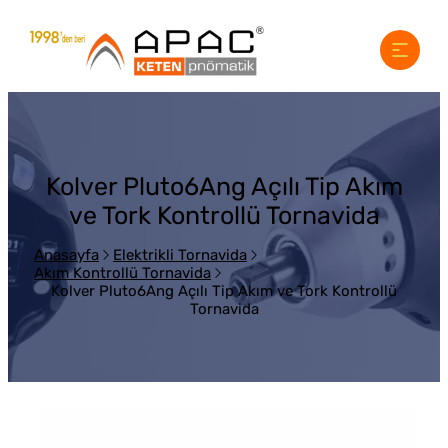
Kolver Pluto6Ang Açılı Tip Akım
ve Tork Kontrollü Tornavida
Anasayfa
Elektrikli Tornavida
Akım Kontrollü Tornavida
Kolver Pluto6Ang Açılı Tip Akım ve Tork Kontrollü
Tornavida