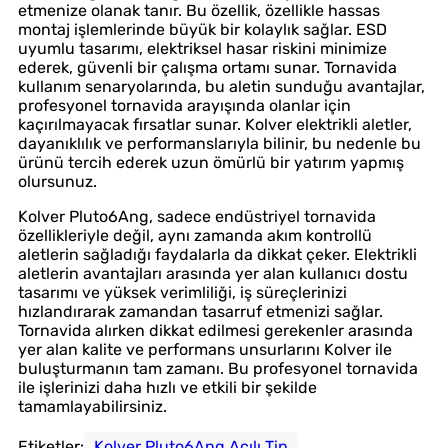
etmenize olanak tanır. Bu özellik, özellikle hassas
montaj işlemlerinde büyük bir kolaylık sağlar. ESD
uyumlu tasarımı, elektriksel hasar riskini minimize
ederek, güvenli bir çalışma ortamı sunar. Tornavida
kullanım senaryolarında, bu aletin sunduğu avantajlar,
profesyonel tornavida arayışında olanlar için
kaçırılmayacak fırsatlar sunar. Kolver elektrikli aletler,
dayanıklılık ve performanslarıyla bilinir, bu nedenle bu
ürünü tercih ederek uzun ömürlü bir yatırım yapmış
olursunuz.
Kolver Pluto6Ang, sadece endüstriyel tornavida
özellikleriyle değil, aynı zamanda akım kontrollü
aletlerin sağladığı faydalarla da dikkat çeker. Elektrikli
aletlerin avantajları arasında yer alan kullanıcı dostu
tasarımı ve yüksek verimliliği, iş süreçlerinizi
hızlandırarak zamandan tasarruf etmenizi sağlar.
Tornavida alırken dikkat edilmesi gerekenler arasında
yer alan kalite ve performans unsurlarını Kolver ile
buluşturmanın tam zamanı. Bu profesyonel tornavida
ile işlerinizi daha hızlı ve etkili bir şekilde
tamamlayabilirsiniz.
Etiketler:
Kolver Pluto6Ang Açılı Tip