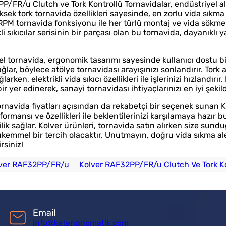
P/FR/u Clutch ve Tork Kontrollü Tornavidalar, endüstriyel
ksek tork tornavida özellikleri sayesinde, en zorlu vida sıkm
RPM tornavida fonksiyonu ile her türlü montaj ve vida sökme işle
kli sıkıcılar serisinin bir parçası olan bu tornavida, dayanıklı
l tornavida, ergonomik tasarımı sayesinde kullanıcı dostu bir
ğlar, böylece atölye tornavidası arayışınızı sonlandırır. Tork 
larken, elektrikli vida sıkıcı özellikleri ile işlerinizi hızlan
r yer edinerek, sanayi tornavidası ihtiyaçlarınızı en iyi şekild
rnavida fiyatları açısından da rekabetçi bir seçenek sunan Ko
formansı ve özellikleri ile beklentilerinizi karşılamaya hazı
lik sağlar. Kolver ürünleri, tornavida satın alırken size sundu
emmel bir tercih olacaktır. Unutmayın, doğru vida sıkma aleti i
rsiniz!
ver RAF32PP/FR/u
Kolver RAF32PP/FR/u Clutch Ve Tork Ko
Email
info@ketenpnomatik.com