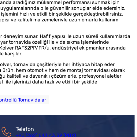
 alanda aradığınız mükemmel performansı sunmak için
a uygulamalarında bile güvenilir sonuçlar elde edersiniz.
mini hızlı ve etkili bir şekilde gerçekleştirebilirsiniz.
 yapısı ve kaliteli malzemeleriyle uzun ömürlü kullanım
 deneyim sunar. Hafif yapısı ile uzun süreli kullanımlarda
ayar tornavida özelliği ile vida sıkma işlemlerinde
dırır. Kolver RAF32PP/FR/u, endüstriyel ekipmanlar arasında
e karşılar.
lver, tornavida çeşitleriyle her ihtiyaca hitap eder.
r bu ürün, hem otomotiv hem de montaj tornavidası olarak
ğu kaliteli ve dayanıklı çözümlerle, profesyonel aletler
le işlerinizi daha hızlı ve etkili bir şekilde
ntrollü Tornavidalar
Telefon
+90 (262) 643 43 39 (PBX)