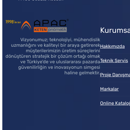
Kurumsa
Vizyonumuz; teknolojiyi, mühendislik
uzmanlığını ve kaliteyi bir araya getirerek
Hakkımızda
müşterilerimizin üretim süreçlerini
dönüştüren stratejik bir çözüm ortağı olmak
Teknik Servis
ve Türkiye’de ve uluslararası pazarda
güvenilirliğin ve inovasyonun simgesi
haline gelmektir.
Proje Danışma
Markalar
Online Katalo
Müşteri Temsilcisi