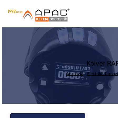
Kolver RA
Anasayfa
Elektrikli Tornav