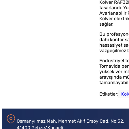
Kolver RAF32P
tasarlandı. Yü
Ayarlanabilir 
Kolver elektri
sağlar.
Bu profesyone
dahi konfor sa
hassasiyet sağ
vazgeçilmez bi
Endüstriyel to
Tornavida per
yüksek verimli
arayışında mük
tamamlayabili
Etiketler:
Kol
Osmanyılmaz Mah. Mehmet Akif Ersoy Cad. No:52,
41400 Gebze/Kocaeli