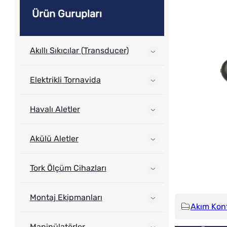
Ürün Gurupları
Akıllı Sıkıcılar (Transducer)
Elektrikli Tornavida
Havalı Aletler
Akülü Aletler
Tork Ölçüm Cihazları
Montaj Ekipmanları
Akım Kont
Manipülatörler