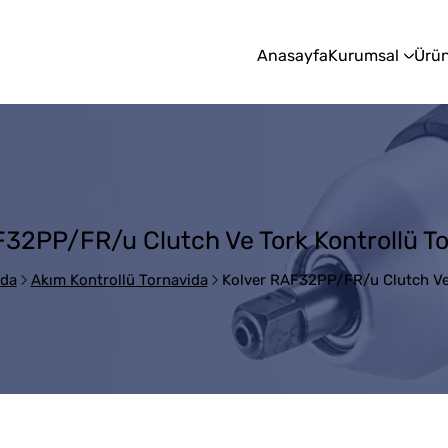
Anasayfa
Kurumsal
Ürün
F32PP/FR/u Clutch Ve Tork Kontrollü To
ida
Akım Kontrollü Tornavida
Kolver RAF32PP/FR/u Clutch Ve 