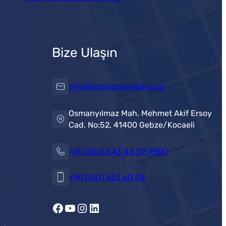
Bize Ulaşın
info@ketenpnomatik.com
Osmanyılmaz Mah. Mehmet Akif Ersoy
Cad. No:52, 41400 Gebze/Kocaeli
+90 (262) 643 43 39 (PBX)
+90 (541) 452 60 58
Facebook
YouTube
Instagram
LinkedIn