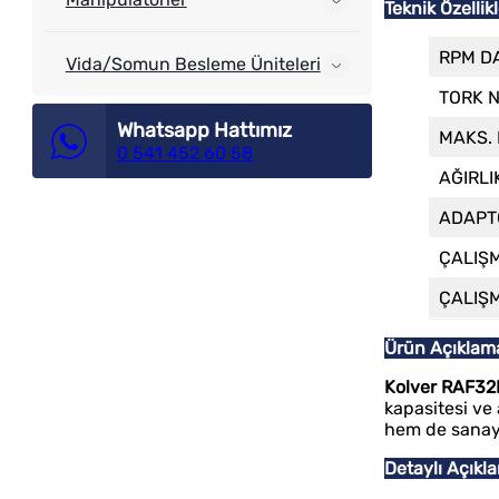
Teknik Özellik
RPM D
Vida/Somun Besleme Üniteleri
TORK 
Whatsapp Hattımız
MAKS.
0 541 452 60 58
AĞIRLI
ADAPT
ÇALIŞM
ÇALIŞ
Ürün Açıklam
Kolver RAF32P
kapasitesi ve 
hem de sanayi 
Detaylı Açıkl