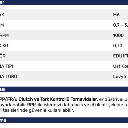
ler
AK.
M6
NM
0,7 – 3
 RPM
1000
K KG
0,70
ÖR
EDU1F
A TİPİ
Üst Ko
MA TÜRÜ
Levye
ası
P/FR/u Clutch ve Tork Kontrollü Tornavidalar
, endüstriyel 
ayarlanabilir RPM ile işlerinizi daha hızlı ve etkili bir şekil
tesislerinde güvenle kullanılabilir.
ama