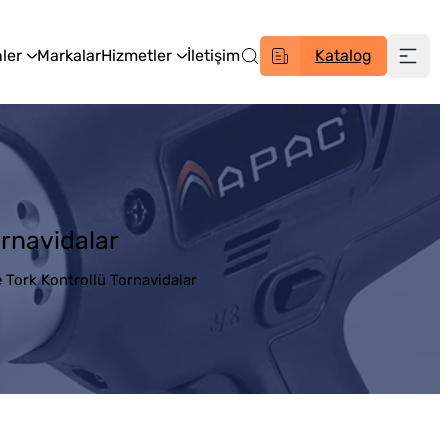
ler
Markalar
Hizmetler
İletişim
Katalog
rnavidalar
Tork Kontrollü Tornavidalar