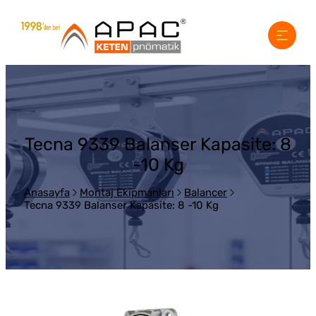
Tecna 9339 Balanser Kapasite: 8
-10 Kg
Anasayfa
Montaj Ekipmanları
Balancer
Tecna 9339 Balanser Kapasite: 8 -10 Kg