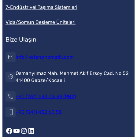
7-Endüstriyel Taşıma Sistemleri
Vida/Somun Besleme Üniteleri
Bize Ulaşın
info@ketenpnomatik.com
Osmanyılmaz Mah. Mehmet Akif Ersoy Cad. No:52,
41400 Gebze/Kocaeli
+90 (262) 643 43 39 (PBX)
Müşteri Temsilcisi
+90 (541) 452 60 58
Facebook
YouTube
Instagram
LinkedIn